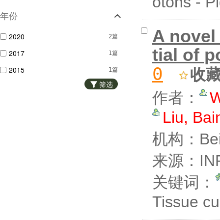
otons - 
刘白宁
1篇
年份
赵有玺
1篇
A nove
2020
2篇
tial of 
2017
1篇
0
2015
收
1篇
筛选
作者：
W
Liu, Bai
机构：Beiji
来源：INF
关键词：
Tissue c