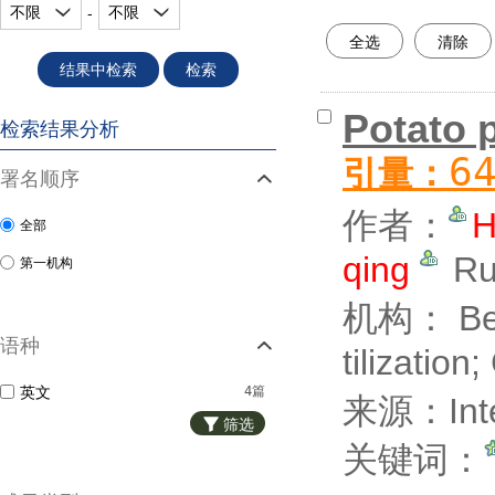
不限
不限
-
全选
清除
结果中检索
检索
Potato p
检索结果分析
6
引量：
署名顺序
作者：
H
全部
qing
Ru
第一机构
机构： Beij
语种
tilization
英文
4篇
来源：Intern
筛选
关键词：