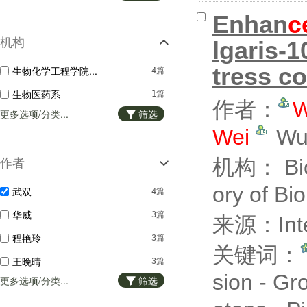
Enhan
c
机构
lgaris-
tress c
生物化学工程学院...
4篇
生物医药系
1篇
作者：
W
更多选项/分类...
筛选
Wei
Wu
机构： Bioc
作者
ory of Bi
武双
4篇
华威
3篇
来源：Intern
程艳玲
3篇
关键词：
王晚晴
3篇
sion - Gr
更多选项/分类...
筛选
蒋丹
1篇