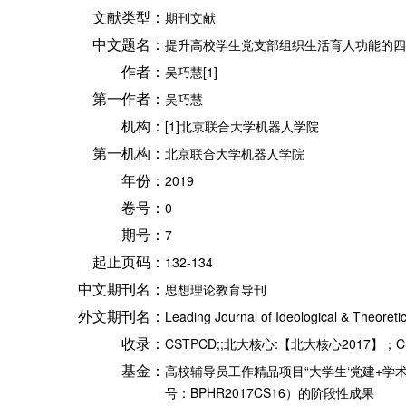
文献类型：
期刊文献
中文题名：
提升高校学生党支部组织生活育人功能的四
作者：
吴巧慧[1]
第一作者：
吴巧慧
机构：
[1]北京联合大学机器人学院
第一机构：
北京联合大学机器人学院
年份：
2019
卷号：
0
期号：
7
起止页码：
132-134
中文期刊名：
思想理论教育导刊
外文期刊名：
Leading Journal of Ideological & Theoreti
收录：
CSTPCD;;北大核心:【北大核心2017】；CSS
基金：
高校辅导员工作精品项目“大学生‘党建+学
号：BPHR2017CS16）的阶段性成果