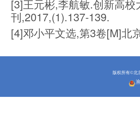
[3]王元彬,李航敏.创新高
刊,2017,(1).137-139.
[4]邓小平文选,第3卷[M]北京
版权所有©北
渝