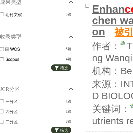
成果类型
Enhan
c
期刊文献
5篇
chen was
on
被
收录类型
作者：
T
WOS
5篇
ng Wanq
Scopus
4篇
筛选
机构：Beiji
来源：INT
JCR分区
D BIOLO
三分区
1篇
关键词：
四分区
1篇
utrients
二分区
3篇
筛选