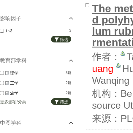
The met
d polyh
影响因子
lum ru
1~3
5
筛选
rmentat
作者：
T
教育部学科
uang
Hu
理学
3篇
Wanqing
工学
2篇
机构：Beiji
农学
2篇
更多选项/分类...
筛选
source Uti
来源：PLO
中图学科