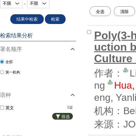
不限
不限
-
全选
清除
结果中检索
检索
Poly(3-
检索结果分析
uction 
署名顺序
Culture
全部
作者：
L
第一机构
ng
Hua,
语种
eng, Yanl
英文
5篇
机构：Beiji
筛选
来源：JOU