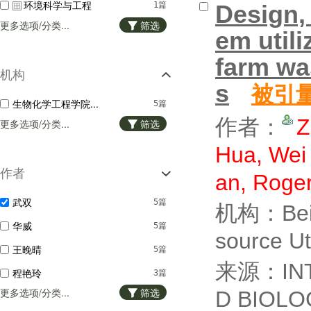
环境科学与工程
1篇
Design, 
更多选项/分类...
筛选
em utili
farm wa
机构
s
被引
生物化学工程学院...
5篇
作者：
Z
更多选项/分类...
筛选
Hua, Wei
作者
an, Roge
武双
5篇
机构：Beiji
华威
5篇
source Ut
王晚晴
5篇
来源：INT
程艳玲
3篇
更多选项/分类...
筛选
D BIOLO
赵国群
2篇